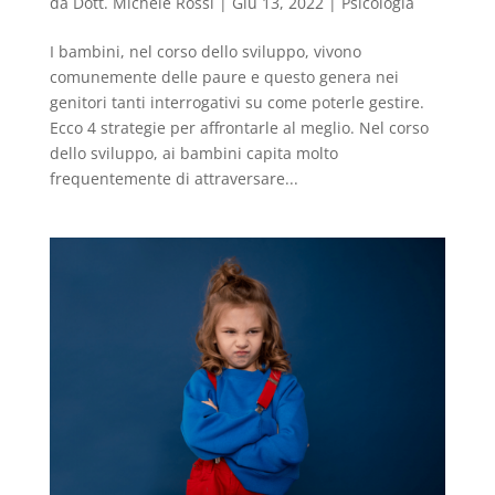
da
Dott. Michele Rossi
|
Giu 13, 2022
|
Psicologia
I bambini, nel corso dello sviluppo, vivono
comunemente delle paure e questo genera nei
genitori tanti interrogativi su come poterle gestire.
Ecco 4 strategie per affrontarle al meglio. Nel corso
dello sviluppo, ai bambini capita molto
frequentemente di attraversare...