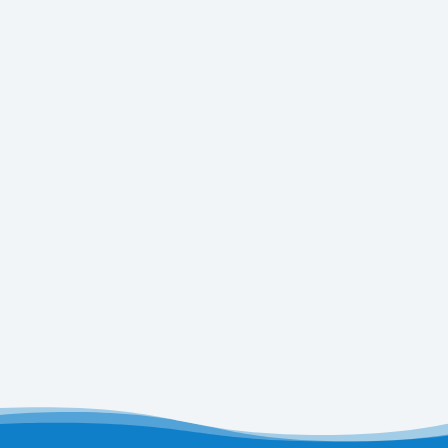
Informativa Trattamento Dati
Autorizzo il trattamento dei miei dati
personali ai sensi dell’art. 13 Dlgs 196 del 30
giugno 2003 e dell’art. 13 GDPR
(Regolamento UE 2016/679)
Richiedi il Colloquio Gratuito