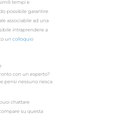
simili tempi e
o possibile garantire
ale associabile ad una
sibile intraprendere a
ato un
colloquio
?
fronto con un esperto?
 e pensi nessuno riesca
 puoi chattare
e compare su questa