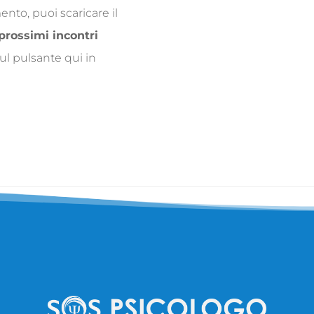
to, puoi scaricare il
 prossimi incontri
ul pulsante qui in