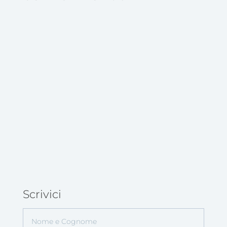
Sostegno Psicologico; Psicoterapia
Individuale; Psicoterapia di Coppia;
Terapia Sessuologica; Terapia Familiare;
Età Evolutiva; Terapia di Gruppo;
Formazione.
> Maggiori Informazioni
Scrivici