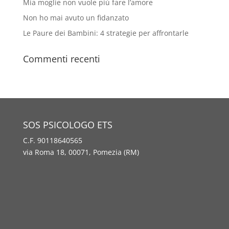
Mia moglie non vuole più fare l’amore
Non ho mai avuto un fidanzato
Le Paure dei Bambini: 4 strategie per affrontarle
Commenti recenti
SOS PSICOLOGO ETS
C.F. 90118640565
via Roma 18, 00071, Pomezia (RM)