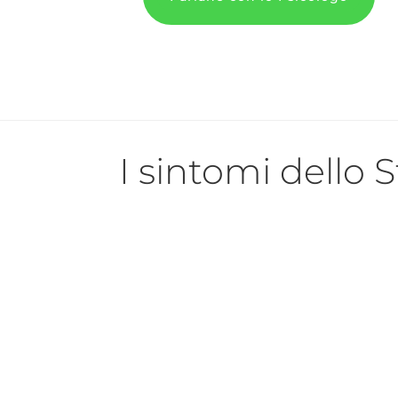
I sintomi dello S
La sensazione di sentirsi sopraffatti,
avvertisse un bisogno maggiore, carat
cambi d’umore repentini.