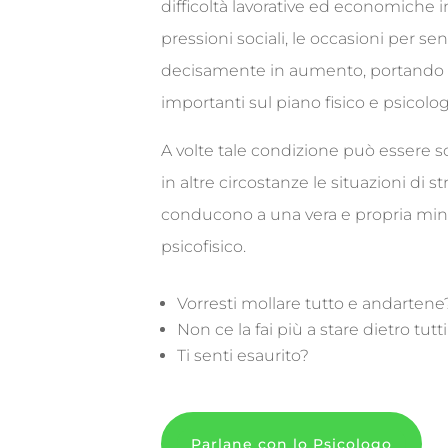
difficoltà lavorative ed economiche in
pressioni sociali, le occasioni per sen
decisamente in aumento, portando
importanti sul piano fisico e psicolog
A volte tale condizione può essere 
in altre circostanze le situazioni di s
conducono a una vera e propria mina
psicofisico.
Vorresti mollare tutto e andartene
Non ce la fai più a stare dietro tut
Ti senti esaurito?
Parlane con lo Psicologo