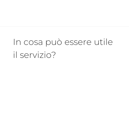
In cosa può essere utile
il servizio?
Acquisire la consapevolezza e le
conoscenze necessarie al fine di
valutare e prendere le decisioni più