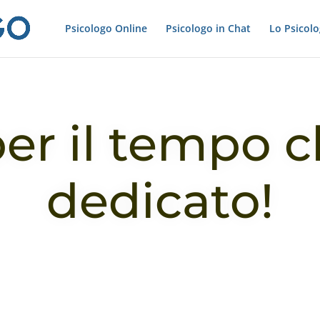
Psicologo Online
Psicologo in Chat
Lo Psicol
er il tempo c
dedicato!