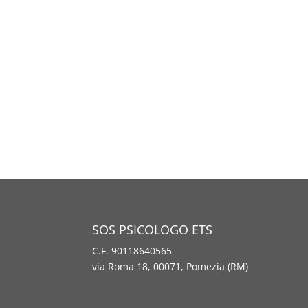
SOS PSICOLOGO ETS
C.F. 90118640565
via Roma 18, 00071, Pomezia (RM)