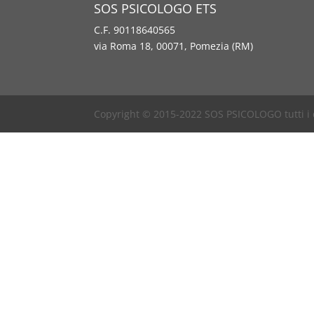
SOS PSICOLOGO ETS
C.F. 90118640565
via Roma 18, 00071, Pomezia (RM)
Copyright © 2015-2022 SOS PSICOLOGO tutti i dir