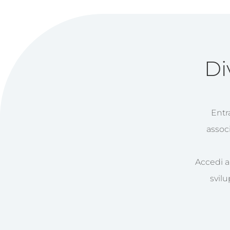
Di
Entr
assoc
Accedi a 
svilu