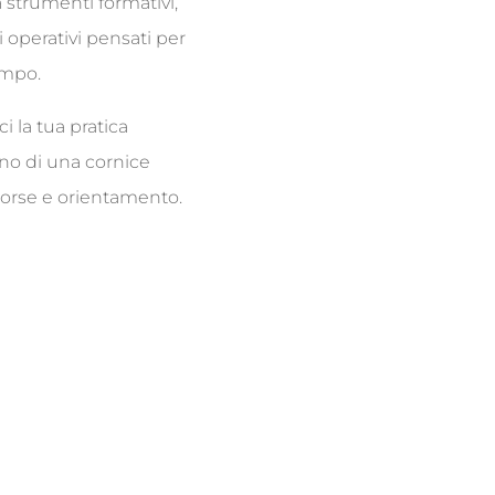
a strumenti formativi,
 operativi pensati per
empo.
ci la tua pratica
erno di una cornice
isorse e orientamento.