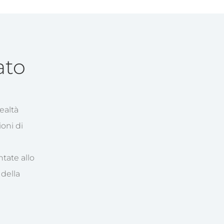
ato
ealtà
oni di
ntate allo
 della