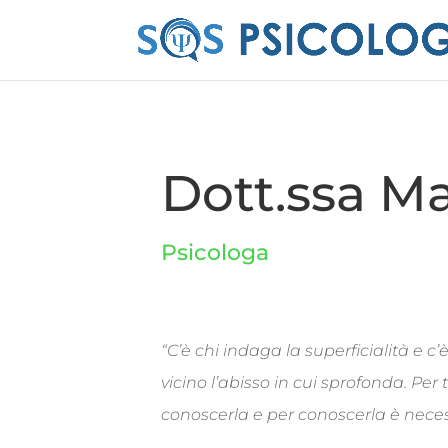
Dott.ssa Ma
Psicologa
“C’è chi indaga la superficialità e c
vicino l’abisso in cui sprofonda. Per
conoscerla e per conoscerla è necess