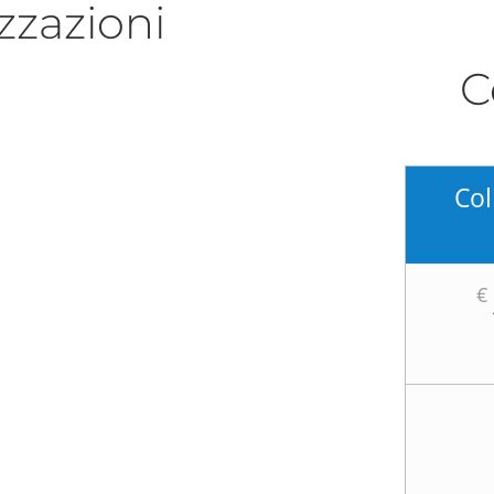
zzazioni
C
Col
€