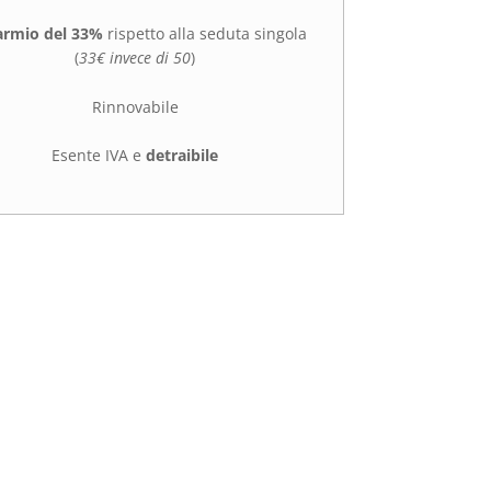
armio del 33%
rispetto alla seduta singola
(
33€ invece di 50
)
Rinnovabile
Esente IVA e
detraibile
oquio