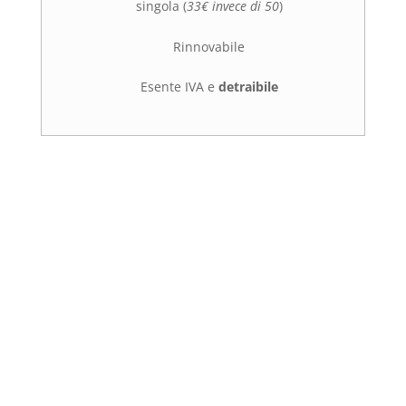
singola (
33€ invece di 50
)
Rinnovabile
Esente IVA e
detraibile
Richiedi un Colloquio
Psicologico Online
con la dott.ssa Claudia