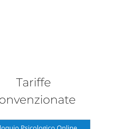
Tariffe
onvenzionate
loquio Psicologico Online