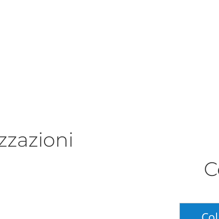
zzazioni
C
Col