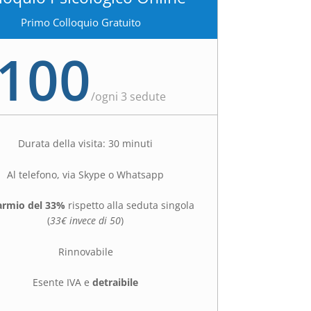
Primo Colloquio Gratuito
100
/
ogni 3 sedute
Durata della visita: 30 minuti
Al telefono, via Skype o Whatsapp
armio del 33%
rispetto alla seduta singola
(
33€ invece di 50
)
Rinnovabile
Esente IVA e
detraibile