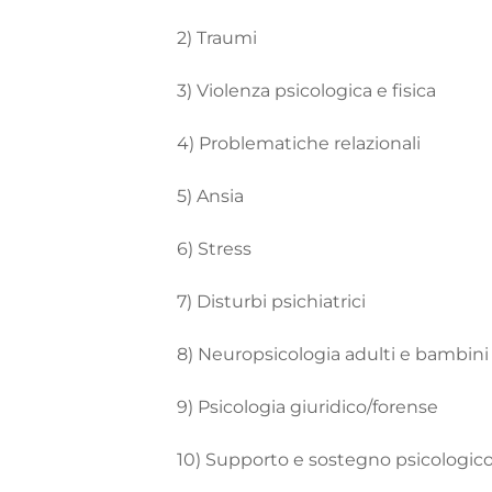
2
)
Traumi
3
)
Violenza
psicologica
e
fisica
4
)
Problematiche
relazionali
5
)
Ansia
6
)
Stress
7
)
Disturbi
psichiatrici
8
)
Neuropsicologia
adulti e
bambin
9
)
Psicologia
giuridico
/
forense
10
)
Supporto
e
sostegno
psicologic