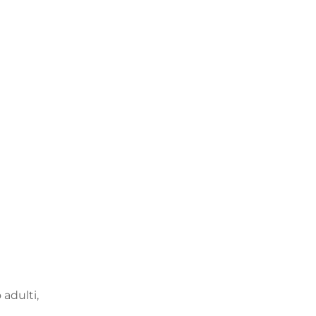
i
o
adulti
,