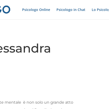
Psicologo Online
Psicologo in Chat
Lo Psicol
lessandra
ute
mentale
è
non
solo
un
grande
atto