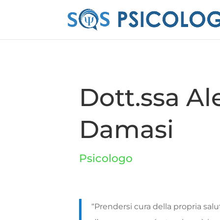
Dott.ssa A
Damasi
Psicologo
“Prendersi
cura
della
propria
sal