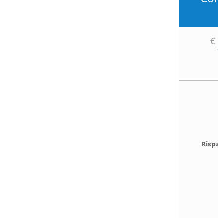
€
Risp