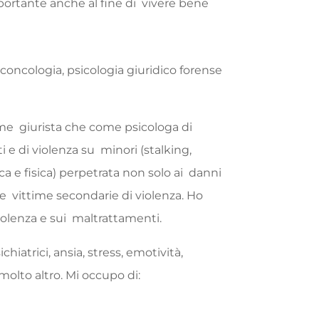
portante
anche
al
fine
di
vivere
bene
iconcologia
,
psicologia
giuridico
forense
ome
giurista
che
come
psicologa
di
ti
e
di
violenza
su
minori
(stalking
,
ica
e
fisica
)
perpetrata
non
solo
ai
danni
le
vittime
secondarie
di
violenza
.
Ho
iolenza
e
sui
maltrattamenti
.
ichiatrici
,
ansia
,
stress
,
emotività
,
 molto
altro
. Mi occupo di: