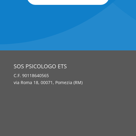
SOS PSICOLOGO ETS
C.F. 90118640565
via Roma 18, 00071, Pomezia (RM)