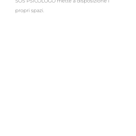
SOS PSICOLOGO mette a disposizione i
propri spazi.
Noleggio Flessibile
N
Possibilità di noleggio degli spazi
secondo la formula ad ore, mezza
giornata o giornata intera al mese.
Posizione Centrale
N
Lo studio si trova in via Roma 18, a
pochi passi da piazza Indipendenza a
Pomezia.
Possibilità di Collaborazione
N